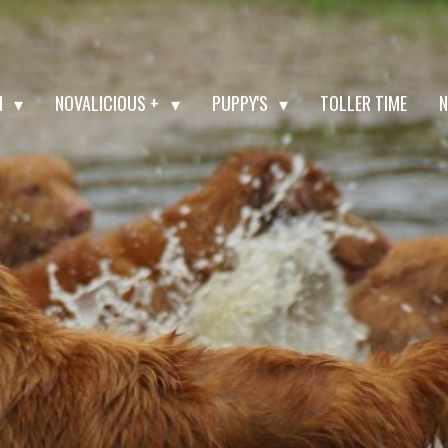
N
NOVALICIOUS +
PUPPY'S
TOLLER TIME
N