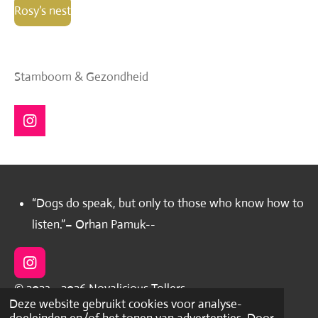
Rosy’s nest
Stamboom & Gezondheid
I
n
s
t
a
g
“Dogs do speak, but only to those who know how to
r
listen.”– Orhan Pamuk--
a
m
I
n
© 2023 - 2026 Novalicious Tollers
s
Deze website gebruikt cookies voor analyse-
t
Powered by
JouwWeb