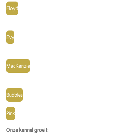
Floyd
Evy
MacKenzie
Bubbles
Pink
Onze kennel groeit: