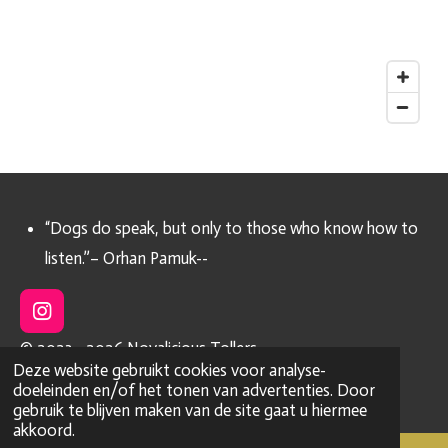
“Dogs do speak, but only to those who know how to
listen.”– Orhan Pamuk--
I
n
© 2023 - 2026 Novalicious Tollers
s
Deze website gebruikt cookies voor analyse-
t
Powered by
JouwWeb
doeleinden en/of het tonen van advertenties. Door
a
gebruik te blijven maken van de site gaat u hiermee
g
akkoord.
r