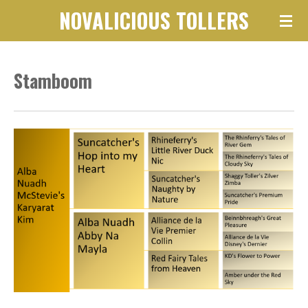
NOVALICIOUS
TOLLERS
Ga
direct
naar
Stamboom
de
hoofdinhoud