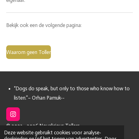
Bekijk ook een de volgende pagina:
Waarom geen Toller
“Dogs do speak, but only to those who know how to
listen.”– Orhan Pamuk--
I
n
© 2023 - 2026 Novalicious Tollers
s
Deze website gebruikt cookies voor analyse-
t
Powered by
JouwWeb
doeleinden en/of het tonen van advertenties. Door