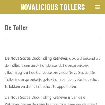
NOVALICIOUS
TOLLERS
Ga
direct
naar
De Toller
de
hoofdinhoud
De Nova Scotia Duck Tolling Retriever
, ook wel bekend als
de
Toller
, is een uniek hondenras dat oorspronkelijk
afkomstig is uit de Canadese provincie Nova Scotia. De
Toller is oorspronkelijk gefokt om eenden vóór het schot
te lokken en die ná het schot te apporteren.
De Nova Scotia Duck Tolling Retriever is van de 6
Retriever rassen de kleinste maar misschien wel de meest